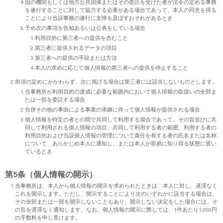
国の機関もしくは地方公共団体またはその委託を受けた者が法令の定める事務
を遂行することに対して協力する必要がある場合であって、本人の同意を得る
ことにより当該事務の遂行に支障を及ぼすおそれがあるとき
予め次の事項を告知あるいは公表をしている場合
利用目的に第三者への提供を含むこと
第三者に提供されるデータの項目
第三者への提供の手段または方法
本人の求めに応じて個人情報の第三者への提供を停止すること
前項の定めにかかわらず、次に掲げる場合は第三者には該当しないものとします。
当事務所が利用目的の達成に必要な範囲内において個人情報の取扱いの全部ま
たは一部を委託する場合
合併その他の事由による事業の承継に伴って個人情報が提供される場合
個人情報を特定の者との間で共同して利用する場合であって、その旨並びに共
同して利用される個人情報の項目、共同して利用する者の範囲、利用する者の
利用目的および当該個人情報の管理について責任を有する者の氏名または名称
について、あらかじめ本人に通知し、または本人が容易に知り得る状態に置い
ているとき
第5条（個人情報の開示）
当事務所は、本人から個人情報の開示を求められたときは、本人に対し、遅滞なく
これを開示します。ただし、開示することにより次のいずれかに該当する場合は、
その全部または一部を開示しないこともあり、開示しない決定をした場合には、そ
の旨を遅滞なく通知します。なお、個人情報の開示に際しては、1件あたり1,000円
の手数料を申し受けます。