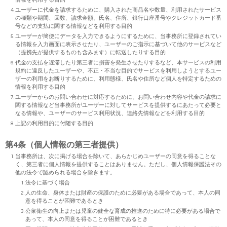
ユーザーに代金を請求するために、購入された商品名や数量、利用されたサービス
の種類や期間、回数、請求金額、氏名、住所、銀行口座番号やクレジットカード番
号などの支払に関する情報などを利用する目的
ユーザーが簡便にデータを入力できるようにするために、当事務所に登録されてい
る情報を入力画面に表示させたり、ユーザーのご指示に基づいて他のサービスなど
（提携先が提供するものも含みます）に転送したりする目的
代金の支払を遅滞したり第三者に損害を発生させたりするなど、本サービスの利用
規約に違反したユーザーや、不正・不当な目的でサービスを利用しようとするユー
ザーの利用をお断りするために、利用態様、氏名や住所など個人を特定するための
情報を利用する目的
ユーザーからのお問い合わせに対応するために、お問い合わせ内容や代金の請求に
関する情報など当事務所がユーザーに対してサービスを提供するにあたって必要と
なる情報や、ユーザーのサービス利用状況、連絡先情報などを利用する目的
上記の利用目的に付随する目的
第4条（個人情報の第三者提供）
当事務所は、次に掲げる場合を除いて、あらかじめユーザーの同意を得ることな
く、第三者に個人情報を提供することはありません。ただし、個人情報保護法その
他の法令で認められる場合を除きます。
法令に基づく場合
人の生命、身体または財産の保護のために必要がある場合であって、本人の同
意を得ることが困難であるとき
公衆衛生の向上または児童の健全な育成の推進のために特に必要がある場合で
あって、本人の同意を得ることが困難であるとき