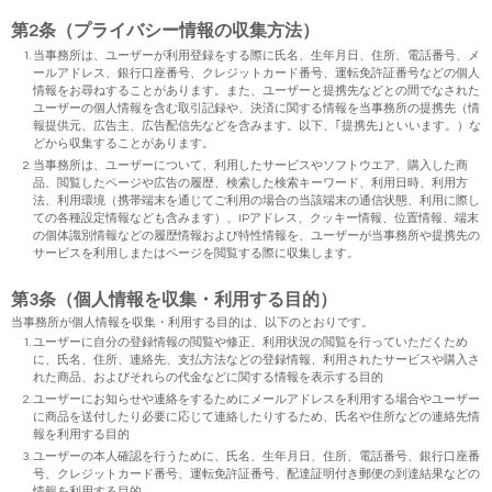
第2条（プライバシー情報の収集方法）
当事務所は、ユーザーが利用登録をする際に氏名、生年月日、住所、電話番号、メ
ールアドレス、銀行口座番号、クレジットカード番号、運転免許証番号などの個人
情報をお尋ねすることがあります。また、ユーザーと提携先などとの間でなされた
ユーザーの個人情報を含む取引記録や、決済に関する情報を当事務所の提携先（情
報提供元、広告主、広告配信先などを含みます。以下、｢提携先｣といいます。）な
どから収集することがあります。
当事務所は、ユーザーについて、利用したサービスやソフトウエア、購入した商
品、閲覧したページや広告の履歴、検索した検索キーワード、利用日時、利用方
法、利用環境（携帯端末を通じてご利用の場合の当該端末の通信状態、利用に際し
ての各種設定情報なども含みます）、IPアドレス、クッキー情報、位置情報、端末
の個体識別情報などの履歴情報および特性情報を、ユーザーが当事務所や提携先の
サービスを利用しまたはページを閲覧する際に収集します。
第3条（個人情報を収集・利用する目的）
当事務所が個人情報を収集・利用する目的は、以下のとおりです。
ユーザーに自分の登録情報の閲覧や修正、利用状況の閲覧を行っていただくため
に、氏名、住所、連絡先、支払方法などの登録情報、利用されたサービスや購入さ
れた商品、およびそれらの代金などに関する情報を表示する目的
ユーザーにお知らせや連絡をするためにメールアドレスを利用する場合やユーザー
に商品を送付したり必要に応じて連絡したりするため、氏名や住所などの連絡先情
報を利用する目的
ユーザーの本人確認を行うために、氏名、生年月日、住所、電話番号、銀行口座番
号、クレジットカード番号、運転免許証番号、配達証明付き郵便の到達結果などの
情報を利用する目的