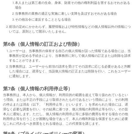
本人または第三者の生命、身体、財産その他の権利利益を害するおそれがある
場合
当事務所の業務の適正な実施に著しい支障を及ぼすおそれがある場合
その他法令に違反することとなる場合
前項の定めにかかわらず、履歴情報および特性情報などの個人情報以外の情報につ
いては、原則として開示いたしません。
第6条（個人情報の訂正および削除）
ユーザーは、当事務所の保有する自己の個人情報が誤った情報である場合には、当
事務所が定める手続きにより、当事務所に対して個人情報の訂正または削除を請求
することができます。
当事務所は、ユーザーから前項の請求を受けてその請求に応じる必要があると判断
した場合には、遅滞なく、当該個人情報の訂正または削除を行い、これをユーザー
に通知します。
第7条（個人情報の利用停止等）
当事務所は、本人から、個人情報が、利用目的の範囲を超えて取り扱われているとい
う理由、または不正の手段により取得されたものであるという理由により、その利用
の停止または消去（以下、「利用停止等」といいます。）を求められた場合には、遅
滞なく必要な調査を行い、その結果に基づき、個人情報の利用停止等を行い、その旨
本人に通知します。ただし、個人情報の利用停止等に多額の費用を有する場合その他
利用停止等を行うことが困難な場合であって、本人の権利利益を保護するために必要
なこれに代わるべき措置をとれる場合は、この代替策を講じます。