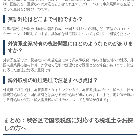
制、国際的な二重課税への対応などが含まれます。グローバルに事業展開する企業に
とって重要な分野の一つです。
英語対応はどこまで可能ですか？
税務相談や海外親会社向けの資料作成、外国人役員への説明など、英語でのコミュニ
ケーションに対応しています。具体的な対応範囲については個別にご相談ください。
外資系企業特有の税務問題にはどのようなものがありま
すか？
外資系企業では、親会社への利益送金に伴う源泉徴収税、移転価格税制への対応、外
国人従業員の給与計算、外貨建て取引の処理などが課題となる場合があります。状況
に応じた整理と対応が重要です。
海外取引の経理処理で注意すべき点は？
外貨建て取引では、為替換算のタイミングや方法、為替差損益の計上、輸出入に伴う
消費税処理など、国内取引とは異なる会計処理が求められます。また、海外送金時の
手数料処理や関税・輸入消費税の取り扱いについても確認が必要です。
まとめ：渋谷区で国際税務に対応する税理士をお探
しの方へ