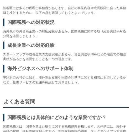
渋谷区には多くの税理士事務所があります。自社の事業内容や成長段階に合った事務
所を検討するために、以下の点を確認しておくとよいでしょう。
国際税務への対応状況
海外取引や外資系企業への対応経験があるか、国際税務に関する取り組み実績や対応
分野を確認しましょう。
成長企業への対応経験
スタートアップや成長企業の支援実績があるか、資金調達やM&Aなどの場面での相談
実績があるかを確認することも一つの視点です。
海外ビジネスへのサポート体制
英語対応の可否に加え、海外進出支援や国際会計基準に関する相談に対応しているか
など、提供サービスの範囲を確認しておきましょう。
よくある質問
国際税務とは具体的にどのような業務ですか？
国際税務とは、国境を越えた取引に関する税務処理を指します。具体的には、海外子
会社の税務、移転価格税制への対応、外国税額控除の適用、タックスヘイブン対策税