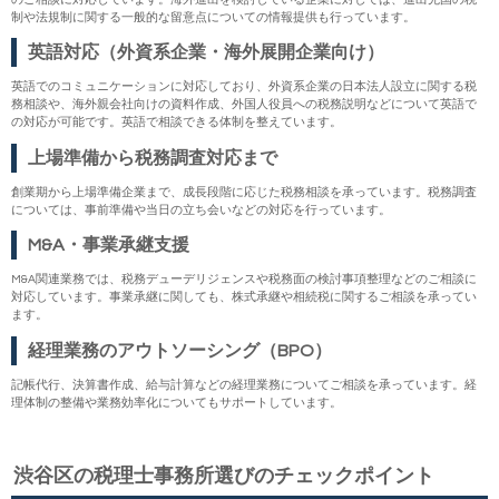
制や法規制に関する一般的な留意点についての情報提供も行っています。
英語対応（外資系企業・海外展開企業向け）
英語でのコミュニケーションに対応しており、外資系企業の日本法人設立に関する税
務相談や、海外親会社向けの資料作成、外国人役員への税務説明などについて英語で
の対応が可能です。英語で相談できる体制を整えています。
上場準備から税務調査対応まで
創業期から上場準備企業まで、成長段階に応じた税務相談を承っています。税務調査
については、事前準備や当日の立ち会いなどの対応を行っています。
M&A・事業承継支援
M&A関連業務では、税務デューデリジェンスや税務面の検討事項整理などのご相談に
対応しています。事業承継に関しても、株式承継や相続税に関するご相談を承ってい
ます。
経理業務のアウトソーシング（BPO）
記帳代行、決算書作成、給与計算などの経理業務についてご相談を承っています。経
理体制の整備や業務効率化についてもサポートしています。
渋谷区の税理士事務所選びのチェックポイント