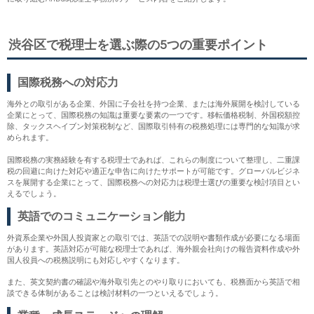
渋谷区で税理士を選ぶ際の5つの重要ポイント
国際税務への対応力
海外との取引がある企業、外国に子会社を持つ企業、または海外展開を検討している
企業にとって、国際税務の知識は重要な要素の一つです。移転価格税制、外国税額控
除、タックスヘイブン対策税制など、国際取引特有の税務処理には専門的な知識が求
められます。
国際税務の実務経験を有する税理士であれば、これらの制度について整理し、二重課
税の回避に向けた対応や適正な申告に向けたサポートが可能です。グローバルビジネ
スを展開する企業にとって、国際税務への対応力は税理士選びの重要な検討項目とい
えるでしょう。
英語でのコミュニケーション能力
外資系企業や外国人投資家との取引では、英語での説明や書類作成が必要になる場面
があります。英語対応が可能な税理士であれば、海外親会社向けの報告資料作成や外
国人役員への税務説明にも対応しやすくなります。
また、英文契約書の確認や海外取引先とのやり取りにおいても、税務面から英語で相
談できる体制があることは検討材料の一つといえるでしょう。