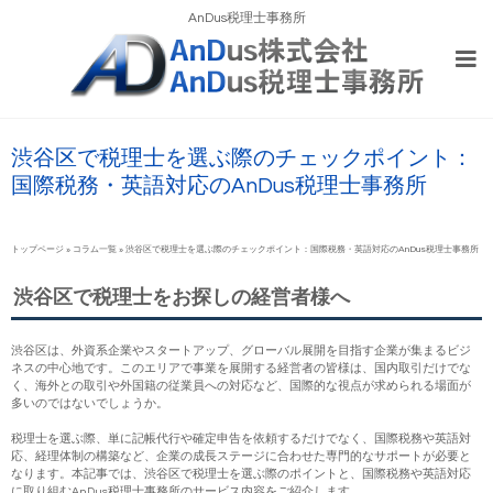
AnDus税理士事務所
渋谷区で税理士を選ぶ際のチェックポイント：
国際税務・英語対応のAnDus税理士事務所
トップページ
»
コラム一覧
»
渋谷区で税理士を選ぶ際のチェックポイント：国際税務・英語対応のAnDus税理士事務所
渋谷区で税理士をお探しの経営者様へ
渋谷区は、外資系企業やスタートアップ、グローバル展開を目指す企業が集まるビジ
ネスの中心地です。このエリアで事業を展開する経営者の皆様は、国内取引だけでな
く、海外との取引や外国籍の従業員への対応など、国際的な視点が求められる場面が
多いのではないでしょうか。
税理士を選ぶ際、単に記帳代行や確定申告を依頼するだけでなく、国際税務や英語対
応、経理体制の構築など、企業の成長ステージに合わせた専門的なサポートが必要と
なります。本記事では、渋谷区で税理士を選ぶ際のポイントと、国際税務や英語対応
に取り組むAnDus税理士事務所のサービス内容をご紹介します。