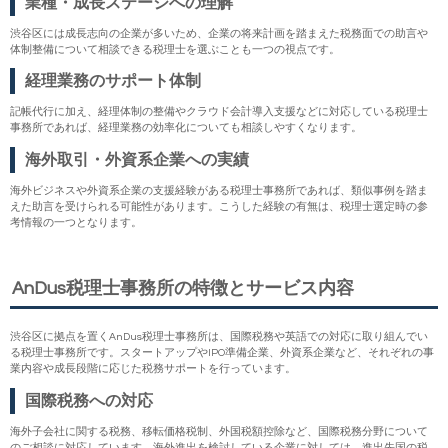
業種・成長ステージへの理解
渋谷区には成長志向の企業が多いため、企業の将来計画を踏まえた税務面での助言や
体制整備について相談できる税理士を選ぶことも一つの視点です。
経理業務のサポート体制
記帳代行に加え、経理体制の整備やクラウド会計導入支援などに対応している税理士
事務所であれば、経理業務の効率化についても相談しやすくなります。
海外取引・外資系企業への実績
海外ビジネスや外資系企業の支援経験がある税理士事務所であれば、類似事例を踏ま
えた助言を受けられる可能性があります。こうした経験の有無は、税理士選定時の参
考情報の一つとなります。
AnDus税理士事務所の特徴とサービス内容
渋谷区に拠点を置くAnDus税理士事務所は、国際税務や英語での対応に取り組んでい
る税理士事務所です。スタートアップやIPO準備企業、外資系企業など、それぞれの事
業内容や成長段階に応じた税務サポートを行っています。
国際税務への対応
海外子会社に関する税務、移転価格税制、外国税額控除など、国際税務分野について
のご相談に対応しています。海外進出を検討している企業に対しては、進出先国の税